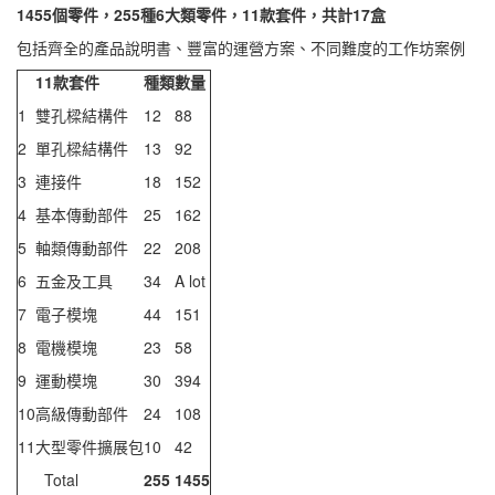
1455
個零件，255種6大類零件，11款套件，共計17盒
包括齊全的產品說明書、豐富的運營方案、不同難度的工作坊案例
11
款套件
種類
數量
1
雙孔樑結構件
12
88
2
單孔樑結構件
13
92
3
連接件
18
152
4
基本傳動部件
25
162
5
軸類傳動部件
22
208
6
五金及工具
34
A lot
7
電子模塊
44
151
8
電機模塊
23
58
9
運動模塊
30
394
10
高級傳動部件
24
108
11
大型零件擴展包
10
42
Total
255
1455