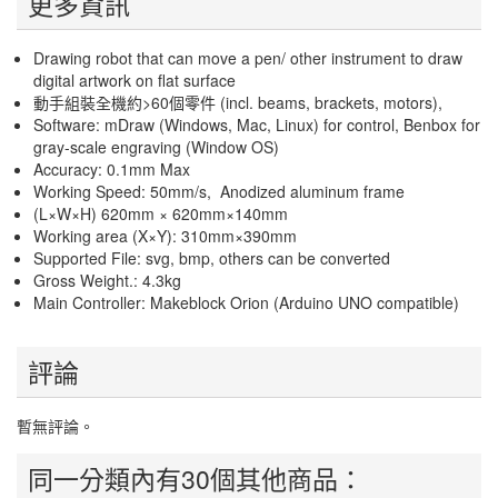
更多資訊
Drawing robot that can move a pen/ other instrument to draw
digital artwork on flat surface
動手組裝全機約>60個零件 (incl. beams, brackets, motors),
Software: mDraw (Windows, Mac, Linux) for control, Benbox for
gray-scale engraving (Window OS)
Accuracy: 0.1mm Max
Working Speed: 50mm/s, Anodized aluminum frame
(L×W×H) 620mm × 620mm×140mm
Working area (X×Y): 310mm×390mm
Supported File: svg, bmp, others can be converted
Gross Weight.: 4.3kg
Main Controller: Makeblock Orion (Arduino UNO compatible)
評論
暫無評論。
同一分類內有30個其他商品：