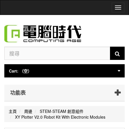
Toggl
naviga
Cart:
（空）
功能表
主頁
周邊
STEM-STEAM 創意組件
XY Plotter V2.0 Robot Kit With Electronic Modules