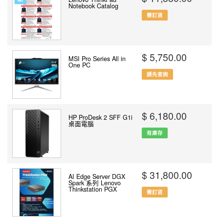
Notebook Catalog
需訂貨
$ 5,750.00
MSI Pro Series All in
One PC
請先查詢
$ 6,180.00
HP ProDesk 2 SFF G1i
桌面電腦
有庫存
$ 31,800.00
AI Edge Server DGX
Spark 系列 Lenovo
Thinkstation PGX
需訂貨