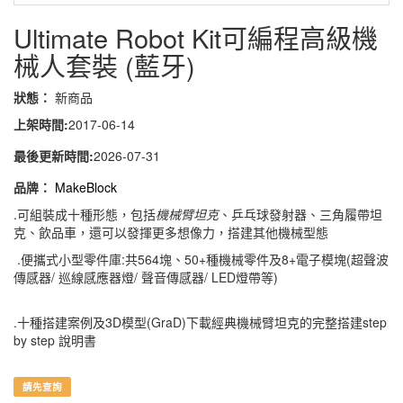
Ultimate Robot Kit可編程高級機
械人套裝 (藍牙)
狀態：
新商品
上架時間:
2017-06-14
最後更新時間:
2026-07-31
品牌：
MakeBlock
.可組裝成十種形態，包括
機械臂坦克
、乒乓球發射器、三角履帶坦
克、飲品車，還可以發揮更多想像力，搭建其他機械型態
.便攜式小型零件庫:共564塊、50+種機械零件及8+電子模塊(超聲波
傳感器/ 巡線感應器燈/ 聲音傳感器/ LED燈帶等)
.十種搭建案例及3D模型(GraD)下載經典機械臂坦克的完整搭建step
by step 說明書
請先查詢