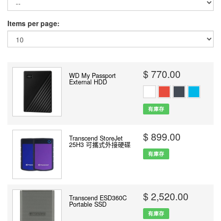
Items per page:
$ 770.00
WD My Passport
External HDD
有庫存
$ 899.00
Transcend StoreJet
25H3 可攜式外接硬碟
有庫存
$ 2,520.00
Transcend ESD360C
Portable SSD
有庫存