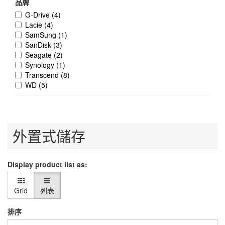
品牌
G-Drive
(4)
Lacie
(4)
SamSung
(1)
SanDisk
(3)
Seagate
(2)
Synology
(1)
Transcend
(8)
WD
(5)
外置式儲存
Display product list as:
Grid
列表
排序