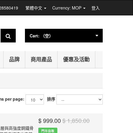
 28580419
繁體中文
Currency: MOP
登入
Cart:
（空）
品牌
商用產品
優惠及活動
ms per page:
排序
$ 999.00
$ 1,850.00
 表層與高強度鋼鐵骨
門市自取