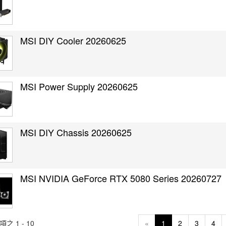
MSI DIY Cooler 20260625
MSI Power Supply 20260625
MSI DIY Chassis 20260625
MSI NVIDIA GeForce RTX 5080 Series 20260727
項之 1 - 10
«
1
2
3
4