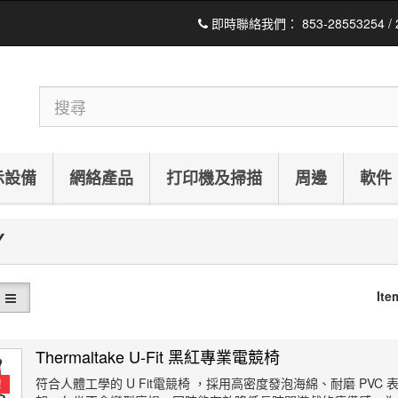
即時聯絡我們：
853-28553254 /
示設備
網絡產品
打印機及掃描
周邊
軟件
Y
Ite
Thermaltake U-Fit 黑紅專業電競椅
符合人體工學的 U Fit電競椅 ，採用高密度發泡海綿、耐磨 PVC
！