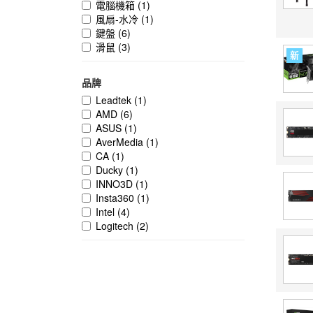
電腦機箱
(1)
風扇-水冷
(1)
鍵盤
(6)
滑鼠
(3)
新
品牌
Leadtek
(1)
AMD
(6)
ASUS
(1)
AverMedia
(1)
CA
(1)
Ducky
(1)
INNO3D
(1)
Insta360
(1)
Intel
(4)
Logitech
(2)
Loupedeck
(1)
MSI
(14)
SamSung
(4)
SteelSeries
(2)
Thermaltake
(1)
Transcend
(3)