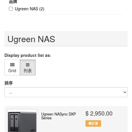
品牌
Ugreen NAS
(2)
Ugreen NAS
Display product list as:
Grid
列表
排序
$ 2,950.00
Ugreen NASync DXP
Series
需訂貨