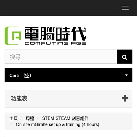
Toggl
naviga
Cart:
（空）
功能表
主頁
周邊
STEM-STEAM 創意組件
On-site mGiraffe set up & training (4 hours)