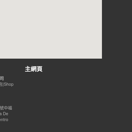
主網頁
公司
|Shop
B號中福
a De
entro