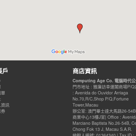
帳戶
商店資訊
戶
Computing Age Co. 電腦時代
單
門市地址 : 雅廉訪幸運閣商場P/Q店
讓單
: Avenida do Ouvidor Arriaga
址
No.70,R/C,Shop P/Q,Fortune
人資訊
Tower,Macau
惠券
辦公室: 澳門畢士達大馬路26-54
商業中心13樓J室| Office : Avenid
Marciano Baptista No.26-54B, C
Chong Fok 13 J, Macau S.A.R.
納稅人編號: 01364340 | Tax ID :