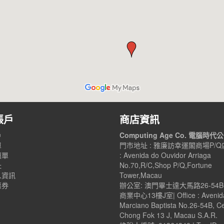
帳戶
商店資訊
戶
Computing Age Co. 電腦時代
單
門市地址 : 雅廉訪幸運閣商場P/Q店
讓單
: Avenida do Ouvidor Arriaga
址
No.70,R/C,Shop P/Q,Fortune
人資訊
Tower,Macau
惠券
辦公室: 澳門畢士達大馬路26-54
商業中心13樓J室| Office : Avenid
Marciano Baptista No.26-54B, C
Chong Fok 13 J, Macau S.A.R.