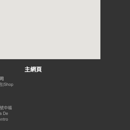
主網頁
公司
|Shop
B號中福
a De
entro