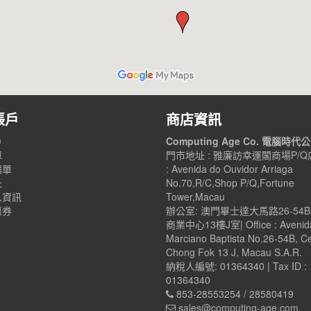
帳戶
商店資訊
戶
Computing Age Co. 電腦時代
單
門市地址 : 雅廉訪幸運閣商場P/Q店
讓單
: Avenida do Ouvidor Arriaga
址
No.70,R/C,Shop P/Q,Fortune
人資訊
Tower,Macau
惠券
辦公室: 澳門畢士達大馬路26-54
商業中心13樓J室| Office : Avenid
Marciano Baptista No.26-54B, C
Chong Fok 13 J, Macau S.A.R.
納稅人編號: 01364340 | Tax ID :
01364340
853-28553254 / 28580419
sales@computing-age.com