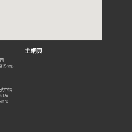
主網頁
公司
|Shop
B號中福
a De
entro