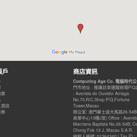
帳戶
商店資訊
戶
Computing Age Co. 電腦時代
單
門市地址 : 雅廉訪幸運閣商場P/Q店
讓單
: Avenida do Ouvidor Arriaga
址
No.70,R/C,Shop P/Q,Fortune
人資訊
Tower,Macau
惠券
辦公室: 澳門畢士達大馬路26-54
商業中心13樓J室| Office : Avenid
Marciano Baptista No.26-54B, C
Chong Fok 13 J, Macau S.A.R.
納稅人編號: 01364340 | Tax ID :