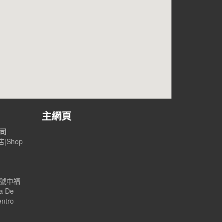
主網頁
公司
|Shop
B號中福
a De
entro