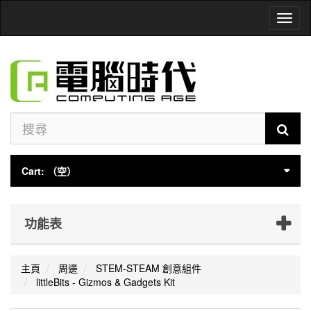
Toggl
naviga
Cart:
（空）
功能表
主頁
周邊
STEM-STEAM 創意組件
littleBits - Gizmos & Gadgets Kit