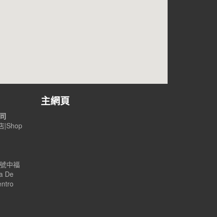
主網頁
公司
|Shop
B號中福
a De
entro