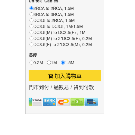
Unitek_Cables
2RCA to 2RCA, 1.5M
3RCA to 3RCA, 1.5M
DC3.5 to 2RCA, 1.5M
DC3.5 to DC3.5, 1M/1.5M
DC3.5(M) to DC3.5(F) , 1M
DC3.5(M) to 2*DC3.5(F), 0.2M
DC3.5(F) to 2*DC3.5(M), 0.2M
長度
0.2M
1M
1.5M
加入購物車
門市到付 / 過數易 / 貨到付款