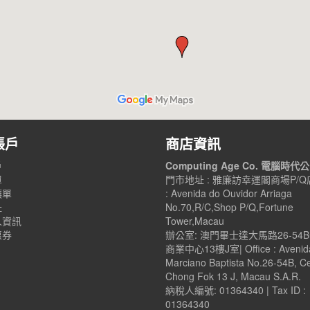
帳戶
商店資訊
戶
Computing Age Co. 電腦時代
單
門市地址 : 雅廉訪幸運閣商場P/Q店
讓單
: Avenida do Ouvidor Arriaga
址
No.70,R/C,Shop P/Q,Fortune
人資訊
Tower,Macau
惠券
辦公室: 澳門畢士達大馬路26-54
商業中心13樓J室| Office : Avenid
Marciano Baptista No.26-54B, C
Chong Fok 13 J, Macau S.A.R.
納稅人編號: 01364340 | Tax ID :
01364340