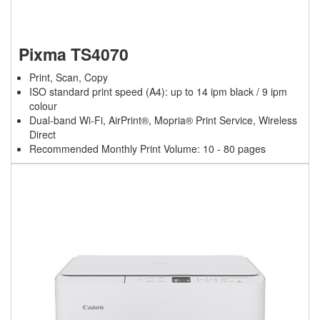
Pixma TS4070
Print, Scan, Copy
ISO standard print speed (A4): up to 14 ipm black / 9 ipm
colour
Dual-band Wi-Fi, AirPrint®, Mopria® Print Service, Wireless
Direct
Recommended Monthly Print Volume: 10 - 80 pages