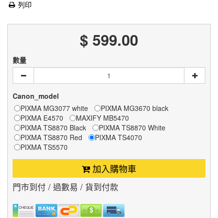
列印
$ 599.00
數量
Canon_model
PIXMA MG3077 white
PIXMA MG3670 black
PIXMA E4570
MAXIFY MB5470
PIXMA TS8870 Black
PIXMA TS8870 White
PIXMA TS8870 Red
PIXMA TS4070
PIXMA TS5570
加入購物車
門市到付 / 過數易 / 貨到付款