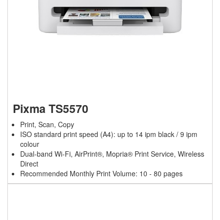
Pixma TS5570
Print, Scan, Copy
ISO standard print speed (A4): up to 14 ipm black / 9 ipm
colour
Dual-band Wi-Fi, AirPrint®, Mopria® Print Service, Wireless
Direct
Recommended Monthly Print Volume: 10 - 80 pages