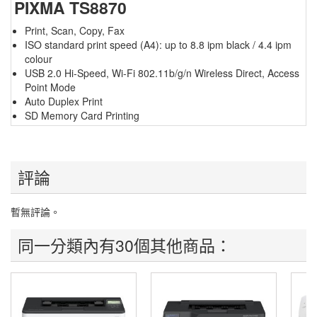
PIXMA TS8870
Print, Scan, Copy, Fax
ISO standard print speed (A4): up to 8.8 ipm black / 4.4 ipm
colour
USB 2.0 Hi-Speed, Wi-Fi 802.11b/g/n Wireless Direct, Access
Point Mode
Auto Duplex Print
SD
Memory Card Printing
評論
暫無評論。
同一分類內有30個其他商品：