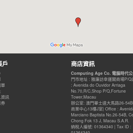
帳戶
商店資訊
戶
Computing Age Co. 電腦時代
單
門市地址 : 雅廉訪幸運閣商場P/Q店
讓單
: Avenida do Ouvidor Arriaga
址
No.70,R/C,Shop P/Q,Fortune
人資訊
Tower,Macau
惠券
辦公室: 澳門畢士達大馬路26-54
商業中心13樓J室| Office : Avenid
Marciano Baptista No.26-54B, C
Chong Fok 13 J, Macau S.A.R.
納稅人編號: 01364340 | Tax ID :
01364340