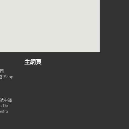
主網頁
公司
|Shop
B號中福
a De
entro