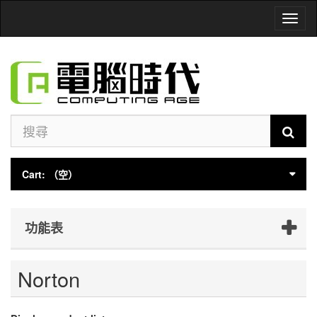
Toggl
naviga
Cart:
（空）
功能表
Norton