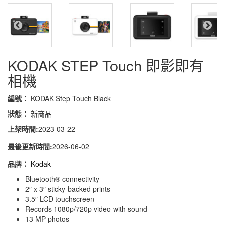
KODAK STEP Touch 即影即有
相機
編號：
KODAK Step Touch Black
狀態：
新商品
上架時間:
2023-03-22
最後更新時間:
2026-06-02
品牌：
Kodak
Bluetooth® connectivity
2″ x 3″ sticky-backed prints
3.5″ LCD touchscreen
Records 1080p/720p video with sound
13 MP photos