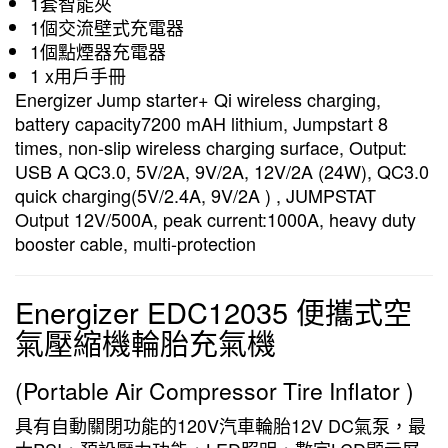
1套智能夾
1個交流壁式充電器
1個點煙器充電器
1 x用戶手冊
Energizer Jump starter+ Qi wireless charging,
battery capacity7200 mAH lithium, Jumpstart 8
times, non-slip wireless charging surface, Output:
USB A QC3.0, 5V/2A, 9V/2A, 12V/2A (24W), QC3.0
quick charging(5V/2.4A, 9V/2A ) , JUMPSTAT
Output 12V/500A, peak current:1000A, heavy duty
booster cable, multi-protection
Energizer EDC12035 便攜式空
氣壓縮機輪胎充氣機
(Portable Air Compressor Tire Inflator )
具有自動關閉功能的120V汽車輪胎12V DC氣泵，最