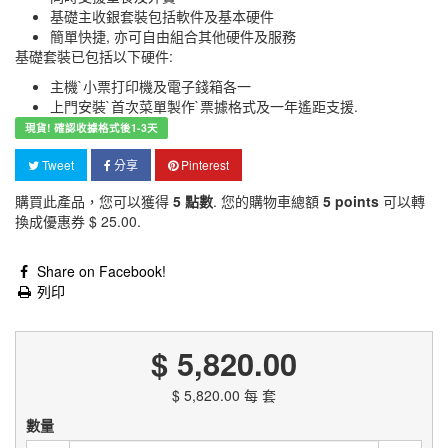
基礎主收銀套裝包括軟件及基本硬件
簡單快捷, 亦可自由組合其他硬件及服務
基礎套裝已包括以下硬件:
主機`小票打印機及電子錢箱各一
上門安裝`首次菜單製作`票據格式及一年遙距支援.
現貨! 確認收據格式後1-3天
Tweet
分享
Pinterest
購買此產品，您可以獲得
5
點數
. 您的購物車總額
5
points
可以轉
換成優惠券
$ 25.00
.
Share on Facebook!
列印
$ 5,820.00
$ 5,820.00
每 套
數量